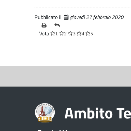
Pubblicato il
giovedì 27 febbraio 2020
Vota
1
2
3
4
5
S
e
z
i
Ambito Te
o
n