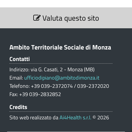
S
Valuta questo sito
e
z
i
o
n
Ambito Territoriale Sociale di Monza
e
Contatti
V
a
Indirizzo: via G. Casati, 2 - Monza (MB)
l
Email:
ufficiodipiano@ambitodimonza.it
u
Telefono: +39 039-2372074 / 039-2372020
t
Fax: +39 039-2832852
a
z
Credits
i
o
Sito web realizzato da
Ai4Health s.r.l.
© 2026
n
e