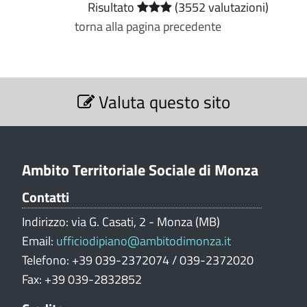
Risultato
(3552 valutazioni)
torna alla pagina precedente
S
Valuta questo sito
e
z
i
o
n
Ambito Territoriale Sociale di Monza
e
Contatti
V
a
Indirizzo: via G. Casati, 2 - Monza (MB)
l
Email:
ufficiodipiano@ambitodimonza.it
u
Telefono: +39 039-2372074 / 039-2372020
t
Fax: +39 039-2832852
a
z