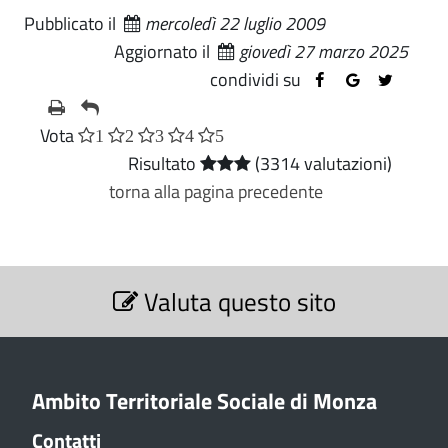
Pubblicato il
mercoledì 22 luglio 2009
Aggiornato il
giovedì 27 marzo 2025
condividi su
Vota
1
2
3
4
5
Risultato
(3314 valutazioni)
torna alla pagina precedente
S
Valuta questo sito
e
z
i
o
n
Ambito Territoriale Sociale di Monza
e
Contatti
V