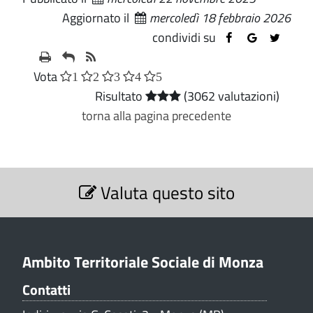
Aggiornato il
mercoledì 18 febbraio 2026
condividi su
Vota
1
2
3
4
5
Risultato
(3062 valutazioni)
torna alla pagina precedente
S
Valuta questo sito
e
z
i
o
n
Ambito Territoriale Sociale di Monza
e
Contatti
V
a